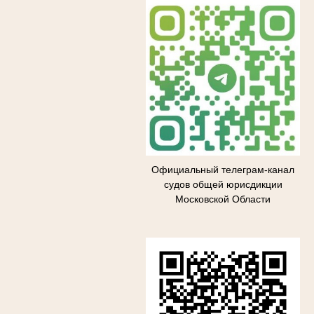
Официальный телеграм-канал
судов общей юрисдикции
Московской Области