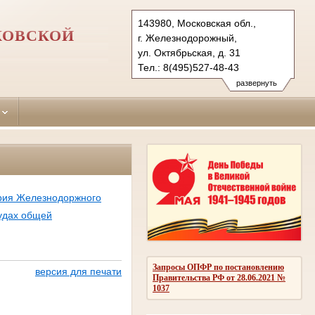
143980, Московская обл.,
КОВСКОЙ
г. Железнодорожный,
ул. Октябрьская, д. 31
Тел.: 8(495)527-48-43
zheleznodorojniy.mo@sudrf.ru
развернуть
рия Железнодоржного
удах общей
Запросы ОПФР по постановлению
версия для печати
Правительства РФ от 28.06.2021 №
1037